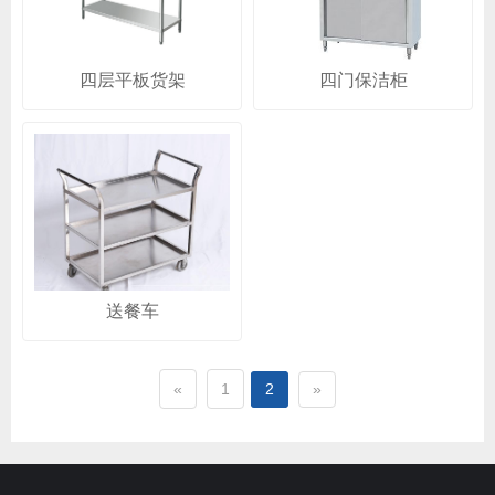
四层平板货架
四门保洁柜
送餐车
«
1
2
»