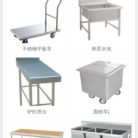
不锈钢平板车
单星水池
炉灶拼台
面粉车j