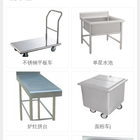
不锈钢平板车
单星水池
炉灶拼台
面粉车j