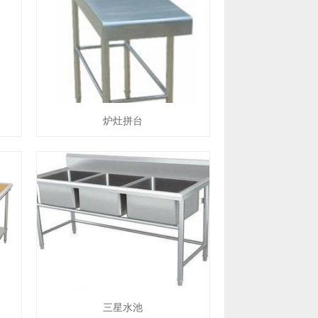
炉灶拼台
三星水池