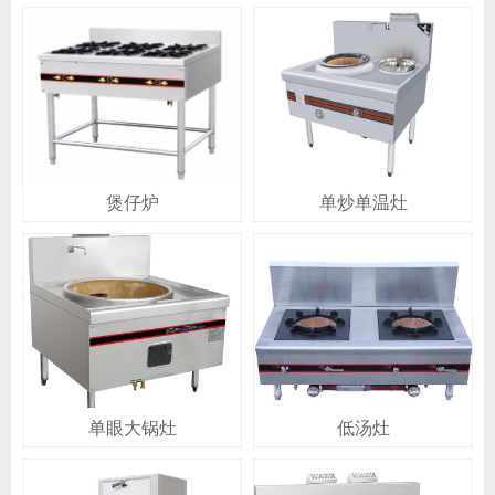
煲仔炉
单炒单温灶
单眼大锅灶
低汤灶