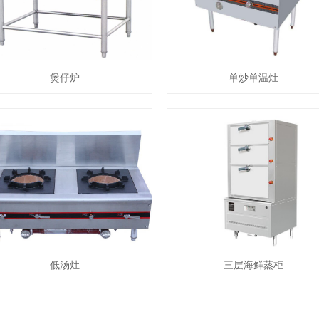
煲仔炉
单炒单温灶
低汤灶
三层海鲜蒸柜