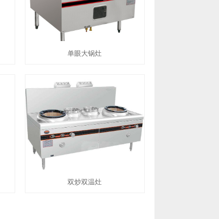
单眼大锅灶
双炒双温灶