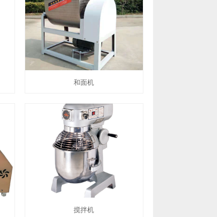
和面机
搅拌机