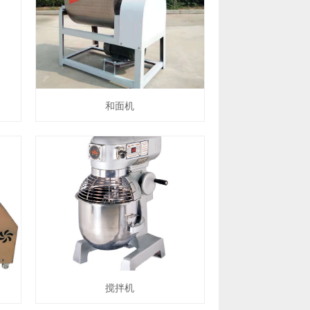
和面机
搅拌机