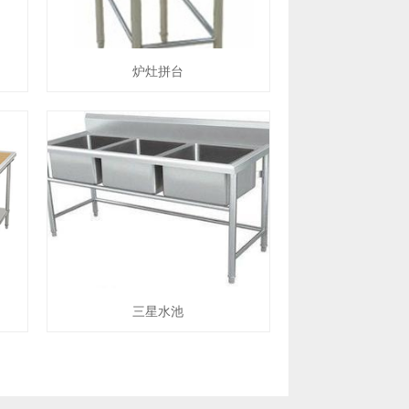
炉灶拼台
三星水池